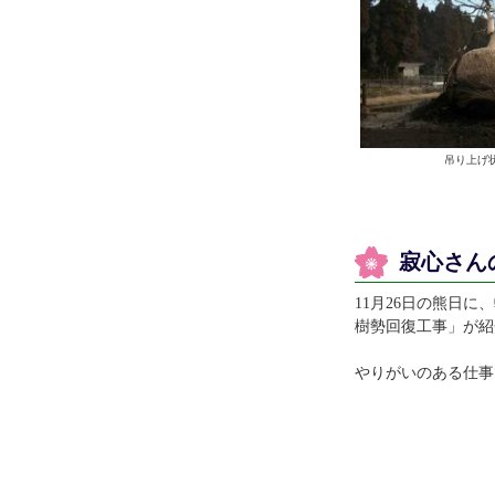
吊り上げ
寂心さん
11月26日の熊日
樹勢回復工事」が紹
やりがいのある仕事