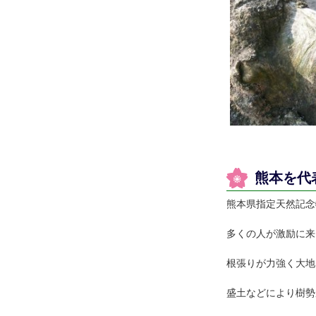
熊本を代
熊本県指定天然記念
多くの人が激励に来
根張りが力強く大地
盛土などにより樹勢