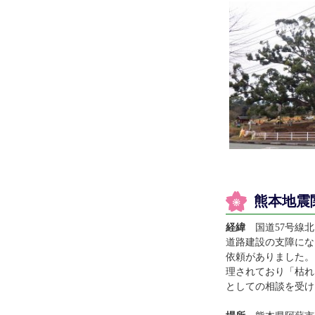
熊本地震
経緯
国道57号線北
道路建設の支障にな
依頼がありました。
理されており「枯れ
としての相談を受け