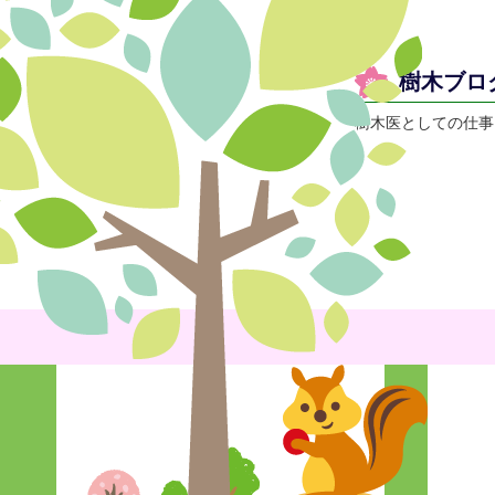
樹木ブロ
樹木医としての仕事