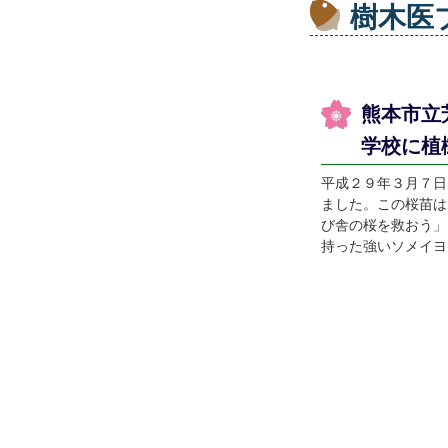
樹木医
熊本市立
学校に植
平成２９年３月７日
ました。この桜苗は
び舎の桜を救おう」
持った強いソメイヨ