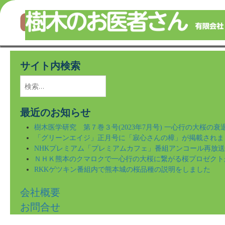
樹木のことならなんでもご相談ください！
Skip
to
サイト内検索
main
content
検
索:
最近のお知らせ
樹木医学研究 第７巻３号(2023年7月号) 一心行の大桜の
「グリーンエイジ」正月号に「寂心さんの樟」が掲載されま
NHKプレミアム「プレミアムカフェ」番組アンコール再放
ＮＨＫ熊本のクマロクで一心行の大桜に繋がる桜プロゼクト
RKKゲツキン番組内で熊本城の桜品種の説明をしました
会社概要
お問合せ