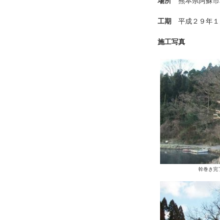
場所
熊本県阿蘇市
工期
平成２９年１月
施工写真
幹巻き完