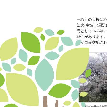
一心行の大桜は
知火(宇城市)周
尚として1636
能性があります
どが自然交配さ
南側の香りのする場