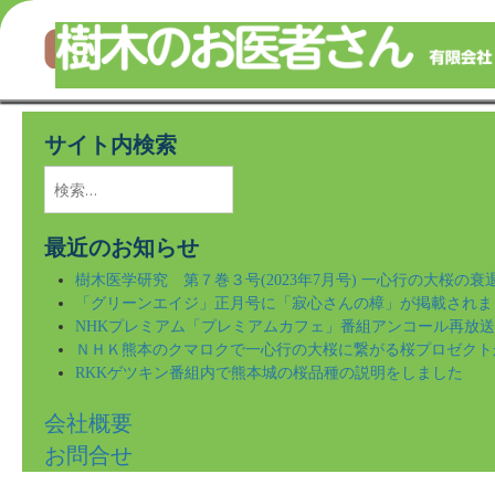
樹木のことならなんでもご相談ください！
Skip
to
サイト内検索
main
content
検
索:
最近のお知らせ
樹木医学研究 第７巻３号(2023年7月号) 一心行の大桜の
「グリーンエイジ」正月号に「寂心さんの樟」が掲載されま
NHKプレミアム「プレミアムカフェ」番組アンコール再放
ＮＨＫ熊本のクマロクで一心行の大桜に繋がる桜プロゼクト
RKKゲツキン番組内で熊本城の桜品種の説明をしました
会社概要
お問合せ