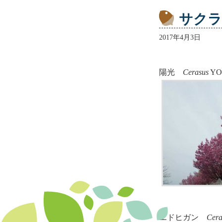
サクラ
2017年4月3日
陽光
Cerasus
YO
エドヒガン
Cera