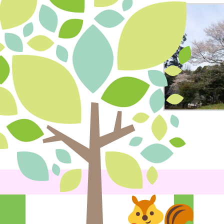
Post
navigatio