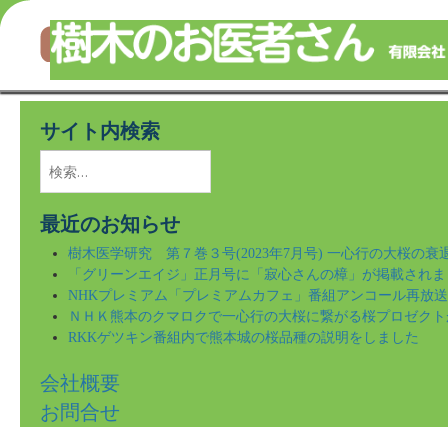
樹木のことならなんでもご相談ください！
Skip
to
サイト内検索
main
content
検
索:
最近のお知らせ
樹木医学研究 第７巻３号(2023年7月号) 一心行の大桜の
「グリーンエイジ」正月号に「寂心さんの樟」が掲載されま
NHKプレミアム「プレミアムカフェ」番組アンコール再放
ＮＨＫ熊本のクマロクで一心行の大桜に繋がる桜プロゼクト
RKKゲツキン番組内で熊本城の桜品種の説明をしました
会社概要
お問合せ