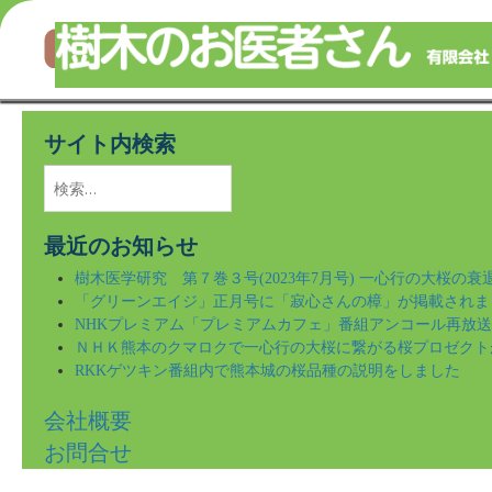
樹木のことならなんでもご相談ください！
Skip
to
サイト内検索
main
content
検
索:
最近のお知らせ
樹木医学研究 第７巻３号(2023年7月号) 一心行の大桜の
「グリーンエイジ」正月号に「寂心さんの樟」が掲載されま
NHKプレミアム「プレミアムカフェ」番組アンコール再放
ＮＨＫ熊本のクマロクで一心行の大桜に繋がる桜プロゼクト
RKKゲツキン番組内で熊本城の桜品種の説明をしました
会社概要
お問合せ