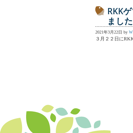
RKK
ました
2021年3月22日
by
W
３月２２日にRK
Post
navigatio