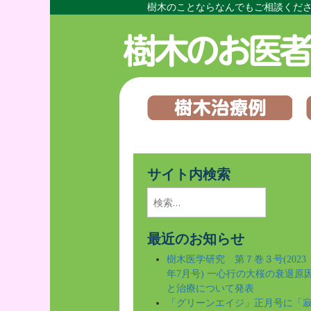
樹木のことならなんでもご相談くだ
Skip
to
main
content
サイト内検索
検
索:
最近のお知らせ
樹木医学研究 第７巻３号(2023
年7月号) 一心行の大桜の衰退原
と治療について発表
「グリーンエイジ」正月号に「