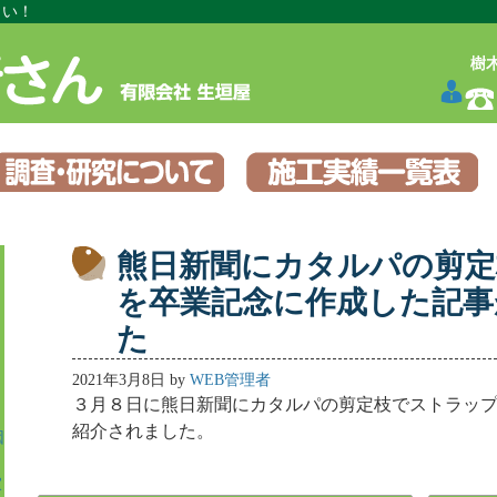
さい！
樹
熊日新聞にカタルパの剪
を卒業記念に作成した記事
た
2021年3月8日
by
WEB管理者
３月８日に熊日新聞にカタルパの剪定枝でストラッ
紹介されました。
因
寂