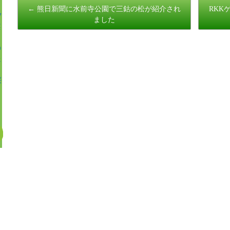
Post
←
熊日新聞に水前寺公園で三鈷の松が紹介され
RKK
フ
navigation
ました
案
の
送
桜