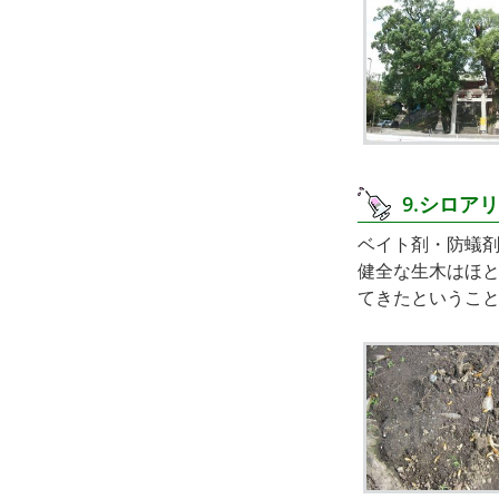
9.シロ
ベイト剤・防蟻
健全な生木はほ
てきたというこ