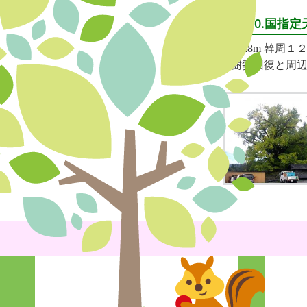
10.国指
樹高28m 幹周１
る樹勢回復と周