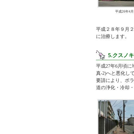
平成26年4月
平成２８年９月
に治療します。
5.クスノ
平成27年6月頃
真-2)へと悪化
要請により、ボラ
道の浄化・冷却