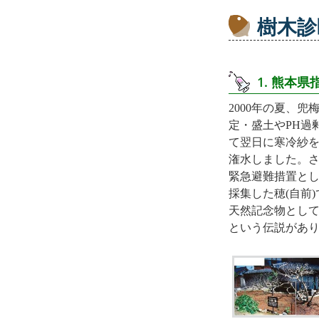
樹木診
1. 熊本
2000年の夏、
定・盛土やPH過
て翌日に寒冷紗
潅水しました。さ
緊急避難措置とし
採集した穂(自前
天然記念物とし
という伝説があ