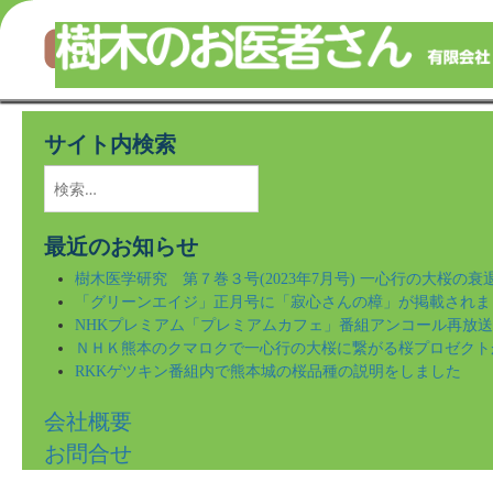
樹木のことならなんでもご相談ください！
Skip
to
サイト内検索
main
content
検
索:
最近のお知らせ
樹木医学研究 第７巻３号(2023年7月号) 一心行の大桜の
「グリーンエイジ」正月号に「寂心さんの樟」が掲載されま
NHKプレミアム「プレミアムカフェ」番組アンコール再放
ＮＨＫ熊本のクマロクで一心行の大桜に繋がる桜プロゼクト
RKKゲツキン番組内で熊本城の桜品種の説明をしました
会社概要
お問合せ