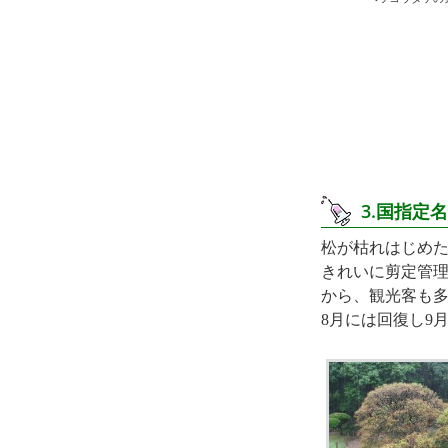
3.国指定
松が枯れはじめた
きれいに剪定管
から、観光客も多
8月には回復し9