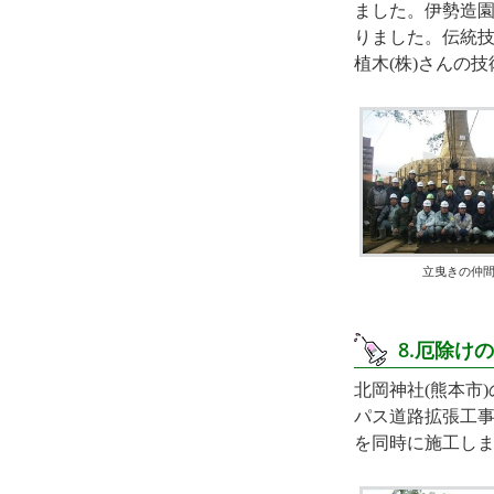
ました。伊勢造園
りました。伝統
植木(株)さんの
立曳きの仲
8.厄除
北岡神社(熊本市
パス道路拡張工
を同時に施工し