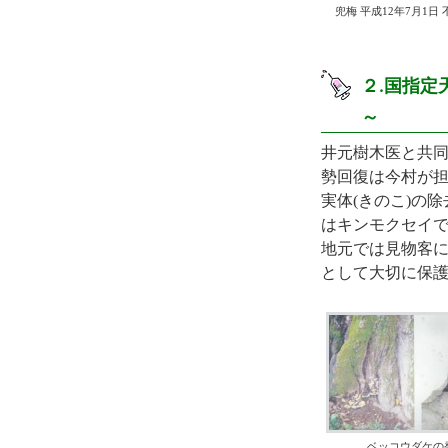
兜梅 平成12年7月1日
２.国指
～
井元樹木医と共同
勢回復は今村が
実体(きのこ)の
はキンモクセイで
地元では見物客
として大切に保
ベッコウダケの