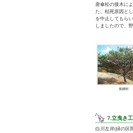
唐傘松の接木によ
た。枯死原因と
を中止してもら
しましたので、
後継樹
7.立曳き
白川左岸(緑の区