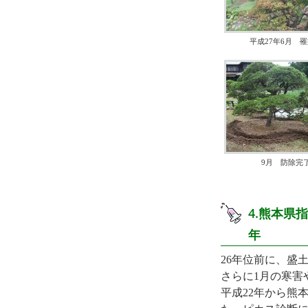
平成27年6月 
9月 防除完
4.熊本
年
26年位前に、盛
さらに1月の寒害
平成22年から熊