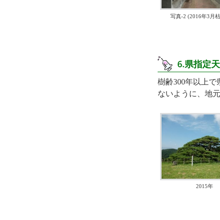
写真-2 (2016年3月
6.県指
樹齢300年以上
ないように、地
2015年